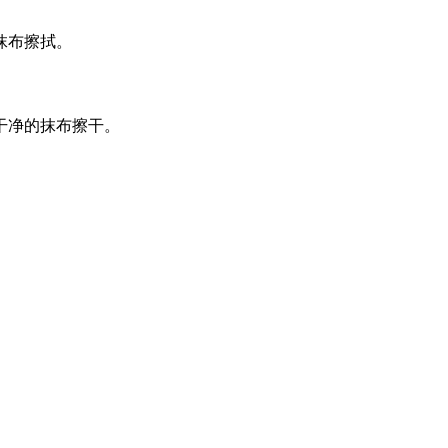
抹布擦拭。
干净的抹布擦干。
。