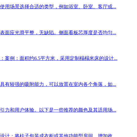
用场景选择合适的类型，例如浴室、卧室、客厅或...
面应光滑平整，无缺陷。侧面看板芯厚度是否均匀...
例：面积约6.5平方米，采用定制榻榻米床的设计...
有较强的吸附能力，可以放置在室内各个角落，如...
力和用户体验。以下是一些推荐的颜色及其适用场...
计：将柱子包装成衣柜或其他功能型房间，增加收...