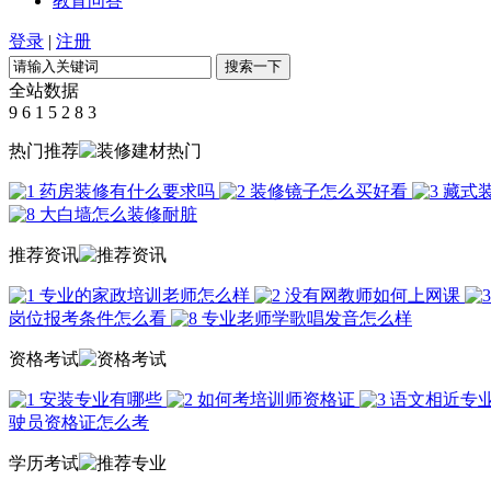
教育问答
登录
|
注册
全站数据
9
6
1
5
2
8
3
热门推荐
药房装修有什么要求吗
装修镜子怎么买好看
藏式
大白墙怎么装修耐脏
推荐资讯
专业的家政培训老师怎么样
没有网教师如何上网课
岗位报考条件怎么看
专业老师学歌唱发音怎么样
资格考试
安装专业有哪些
如何考培训师资格证
语文相近专
驶员资格证怎么考
学历考试