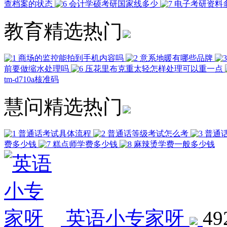
查档案的状态
会计学硕考研国家线多少
电子考研资料
教育精选热门
商场的监控能拍到手机内容吗
意系地暖有哪些品牌
前要做缩水处理吗
压花里布克重太轻怎样处理可以重一点
tm-d710a核准码
慧问精选热门
普通话考试具体流程
普通话等级考试怎么考
普通
费多少钱
糕点师学费多少钱
麻辣烫学费一般多少钱
英语小专家呀
4