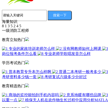
海量知识
8
1
3
5
2
4
5
一级消防工程师
教育立知热门
专业的家政培训老师怎么样
没有网教师如何上网课
岗位报考条件怎么看
专业老师学歌唱发音怎么样
学历考试热门
普本教育专升本怎么样啊
普通二本考研一般考多少
考研资料多少钱一套
考研复试六级多少分好过
教育精选热门
商场的监控能拍到手机内容吗
意系地暖有哪些品牌
以重一点
植保无人机在农作物生长过程中应用分析MATL