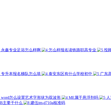
永鑫专业足浴怎么样啊
怎么样报名读铁路职高专业
投
专升本报名梯队怎么填
泰安东区有什么学校初中
广东
word怎么设置艺术字形状为双波形
ME属于悬浮剂吗
人
AB主要干什么
建伍tm-d710a核准码