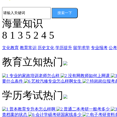
海量知识
8
1
3
5
2
4
5
文化教育
教育常识
历史文化
学历提升
留学求学
专业报考
公考
教育立知热门
专业的家政培训老师怎么样
没有网教师如何上网课
要什么条件
艺校汽修专业怎么样啊女生
特岗岗位报考
学历考试热门
普本教育专升本怎么样啊
普通二本考研一般考多少
查档案的状态
会计学硕考研国家线多少
电子考研资料