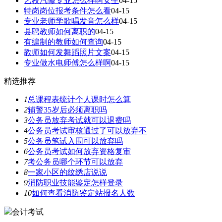
艺校汽修专业怎么样啊女生
04-15
特岗岗位报考条件怎么看
04-15
专业老师学歌唱发音怎么样
04-15
县聘教师如何离职的
04-15
有编制的教师如何查询
04-15
教师如何发舞蹈照片文案
04-15
专业做水电师傅怎么样啊
04-15
精选推荐
1
总课程表统计个人课时怎么算
2
辅警35岁后必须离职吗
3
公务员放弃考试就可以退费吗
4
公务员考试审核通过了可以放弃不
5
公务员笔试入围可以放弃吗
6
公务员考试如何放弃资格复审
7
考公务员哪个环节可以放弃
8
一家小区的纹绣店说说
9
消防职业技能鉴定怎样登录
10
如何查看消防鉴定站报名人数
会计考试