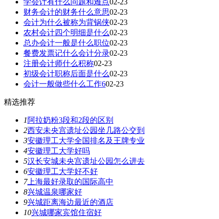
学会计有什么问题和难点
02-23
财务会计的财务什么意思
02-23
会计为什么被称为背锅侠
02-23
农村会计四个明细是什么
02-23
总办会计一般是什么职位
02-23
餐费发票记什么会计分录
02-23
注册会计师什么积称
02-23
初级会计职称后面是什么
02-23
会计一般做些什么工作6
02-23
精选推荐
1
阿拉奶粉3段和2段的区别
2
西安未央宫遗址公园坐几路公交到
3
安徽理工大学全国排名及王牌专业
4
安徽理工大学好吗
5
汉长安城未央宫遗址公园怎么进去
6
安徽理工大学好不好
7
上海最好录取的国际高中
8
兴城温泉哪家好
9
兴城距离海边最近的酒店
10
兴城哪家宾馆住宿好