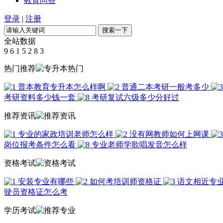
教育问答
登录
|
注册
全站数据
9
6
1
5
2
8
3
热门推荐
普本教育专升本怎么样啊
普通二本考研一般考多少
考研资料多少钱一套
考研复试六级多少分好过
推荐资讯
专业的家政培训老师怎么样
没有网教师如何上网课
岗位报考条件怎么看
专业老师学歌唱发音怎么样
资格考试
安装专业有哪些
如何考培训师资格证
语文相近专
驶员资格证怎么考
学历考试