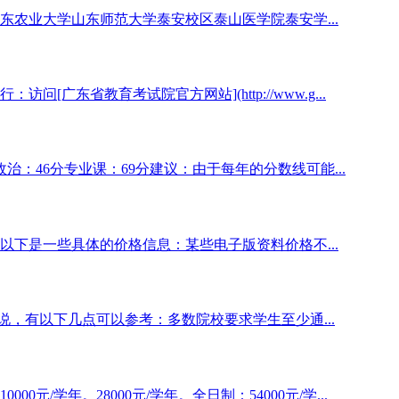
农业大学山东师范大学泰安校区泰山医学院泰安学...
广东省教育考试院官方网站](http://www.g...
政治：46分专业课：69分建议：由于每年的分数线可能...
下是一些具体的价格信息：某些电子版资料价格不...
说，有以下几点可以参考：多数院校要求学生至少通...
元/学年。28000元/学年。全日制：54000元/学...