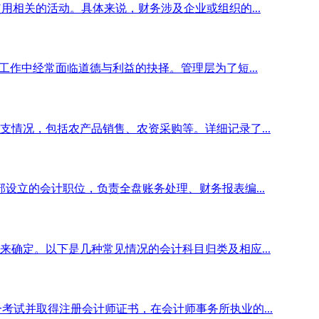
用相关的活动。具体来说，财务涉及企业或组织的...
工作中经常面临道德与利益的抉择。管理层为了短...
情况，包括农产品销售、农资采购等。详细记录了...
部设立的会计职位，负责全盘账务处理、财务报表编...
确定。以下是几种常见情况的会计科目归类及相应...
考试并取得注册会计师证书，在会计师事务所执业的...