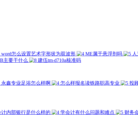
word怎么设置艺术字形状为双波形
ME属于悬浮剂吗
人
AB主要干什么
建伍tm-d710a核准码
永鑫专业足浴怎么样啊
怎么样报名读铁路职高专业
投
会计内部银行是什么样的
学会计有什么问题和难点
财务