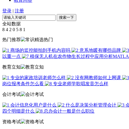
教育问答
登录
|
注册
全站数据
8
4
2
0
5
8
1
热门推荐
商场的监控能拍到手机内容吗
意系地暖有哪些品牌
以重一点
植保无人机在农作物生长过程中应用分析MATL
教育立知
专业的家政培训老师怎么样
没有网教师如何上网课
岗位报考条件怎么看
专业老师学歌唱发音怎么样
会计考试
会计信息化用户是什么
什么是决策分析管理会计
四个明细是什么
总办会计一般是什么职位
资格考试