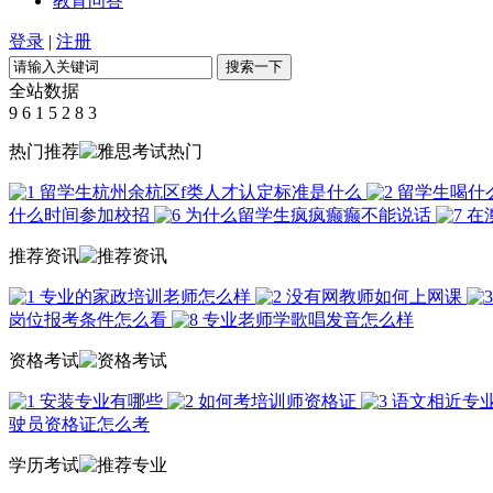
教育问答
登录
|
注册
全站数据
9
6
1
5
2
8
3
热门推荐
留学生杭州余杭区f类人才认定标准是什么
留学生喝什
什么时间参加校招
为什么留学生疯疯癫癫不能说话
在
推荐资讯
专业的家政培训老师怎么样
没有网教师如何上网课
岗位报考条件怎么看
专业老师学歌唱发音怎么样
资格考试
安装专业有哪些
如何考培训师资格证
语文相近专
驶员资格证怎么考
学历考试