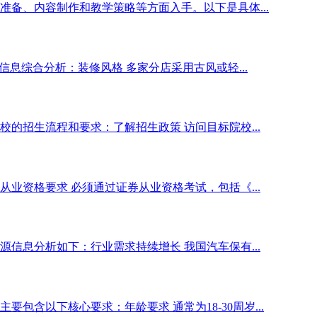
备、内容制作和教学策略等方面入手。以下是具体...
息综合分析：装修风格 多家分店采用古风或轻...
的招生流程和要求：了解招生政策 访问目标院校...
业资格要求 必须通过证券从业资格考试，包括《...
信息分析如下：行业需求持续增长 我国汽车保有...
包含以下核心要求：年龄要求 通常为18-30周岁...