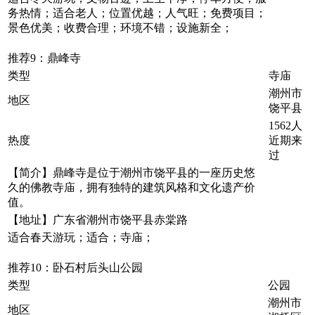
务热情；适合老人；位置优越；人气旺；免费项目；
景色优美；收费合理；环境不错；设施新全；
推荐9：鼎峰寺
类型
寺庙
潮州市
地区
饶平县
1562人
热度
近期来
过
【简介】鼎峰寺是位于潮州市饶平县的一座历史悠
久的佛教寺庙，拥有独特的建筑风格和文化遗产价
值。
【地址】广东省潮州市饶平县赤棠路
适合春天游玩；适合；寺庙；
推荐10：卧石村后头山公园
类型
公园
潮州市
地区