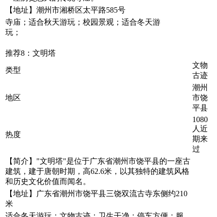
【地址】潮州市湘桥区太平路585号
寺庙；适合秋天游玩；校园景观；适合冬天游
玩；
推荐8：文明塔
文物
类型
古迹
潮州
地区
市饶
平县
1080
人近
热度
期来
过
【简介】"文明塔"是位于广东省潮州市饶平县的一座古
建筑，建于唐朝时期，高62.6米，以其独特的建筑风格
和历史文化价值而闻名。
【地址】广东省潮州市饶平县三饶双流古寺东侧约210
米
适合冬天游玩；文物古迹；卫生干净；停车方便；服