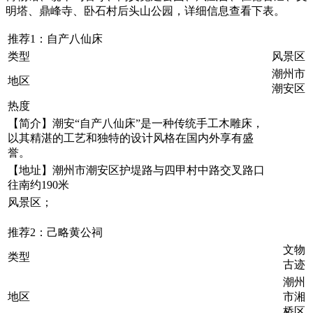
明塔、鼎峰寺、卧石村后头山公园，详细信息查看下表。
推荐1：自产八仙床
类型
风景区
潮州市
地区
潮安区
热度
【简介】潮安“自产八仙床”是一种传统手工木雕床，
以其精湛的工艺和独特的设计风格在国内外享有盛
誉。
【地址】潮州市潮安区护堤路与四甲村中路交叉路口
往南约190米
风景区；
推荐2：己略黄公祠
文物
类型
古迹
潮州
地区
市湘
桥区