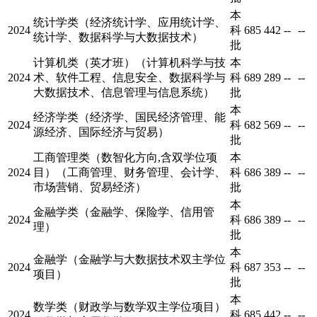
本
统计学类（经济统计学、应用统计学、
2024
科
685
442
--
--
统计学、数据科学与大数据技术）
批
计算机类（英才班）（计算机科学与技
本
2024
术、软件工程、信息安全、数据科学与
科
689
289
--
--
大数据技术、信息管理与信息系统）
批
本
经济学类（经济学、国民经济管理、能
2024
科
682
569
--
--
源经济、国际经济与贸易）
批
工商管理类（数智化方向,含双学位项
本
2024
目）（工商管理、财务管理、会计学、
科
686
389
--
--
市场营销、贸易经济）
批
本
金融学类（金融学、保险学、信用管
2024
科
686
389
--
--
理）
批
本
金融学（金融学与大数据技术双主学位
2024
科
687
353
--
--
项目）
批
本
数学类（财政学与数学双主学位项目）
2024
科
685
442
--
--