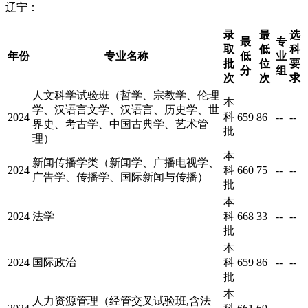
辽宁：
录
最
选
最
专
取
低
科
年份
专业名称
低
业
批
位
要
分
组
次
次
求
人文科学试验班（哲学、宗教学、伦理
本
学、汉语言文学、汉语言、历史学、世
科
2024
659
86
--
--
界史、考古学、中国古典学、艺术管
批
理）
本
新闻传播学类（新闻学、广播电视学、
2024
科
660
75
--
--
广告学、传播学、国际新闻与传播）
批
本
2024
法学
科
668
33
--
--
批
本
2024
国际政治
科
659
86
--
--
批
本
人力资源管理（经管交叉试验班,含法