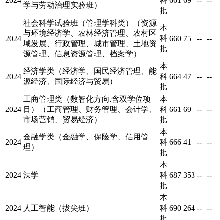
2024
科
661
69
--
--
学与劳动治理实验班）
批
社会科学试验班（管理学科类）（资源
本
与环境经济学、农林经济管理、农村区
科
2024
660
75
--
--
域发展、行政管理、城市管理、土地资
批
源管理、信息资源管理、档案学）
本
经济学类（经济学、国民经济管理、能
2024
科
664
47
--
--
源经济、国际经济与贸易）
批
工商管理类（数智化方向,含双学位项
本
2024
目）（工商管理、财务管理、会计学、
科
661
69
--
--
市场营销、贸易经济）
批
本
金融学类（金融学、保险学、信用管
2024
科
666
41
--
--
理）
批
本
2024
法学
科
687
353
--
--
批
本
2024
人工智能（拔尖班）
科
690
264
--
--
批