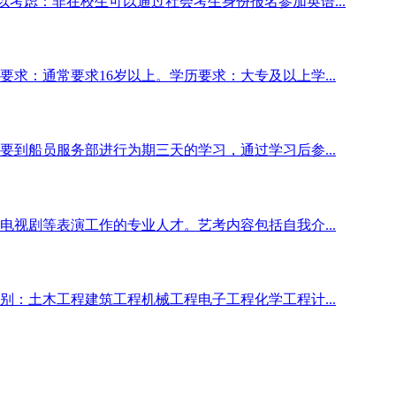
以考虑：非在校生可以通过社会考生身份报名参加英语...
求：通常要求16岁以上。学历要求：大专及以上学...
到船员服务部进行为期三天的学习，通过学习后参...
视剧等表演工作的专业人才。艺考内容包括自我介...
：土木工程建筑工程机械工程电子工程化学工程计...