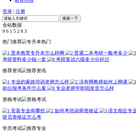
教育问答
登录
|
注册
全站数据
9
6
1
5
2
8
3
热门推荐
普本教育专升本怎么样啊
普通二本考研一般考多少
考研资料多少钱一套
考研复试六级多少分好过
推荐资讯
专业的家政培训老师怎么样
没有网教师如何上网课
岗位报考条件怎么看
专业老师学歌唱发音怎么样
资格考试
安装专业有哪些
如何考培训师资格证
语文相近专
驶员资格证怎么考
学历考试