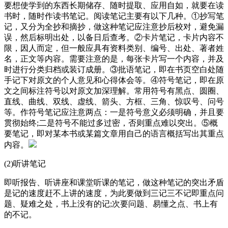
要想使学到的东西长期储存、随时提取、应用自如，就要在读
书时，随时作读书笔记。阅读笔记主要有以下几种。①抄写笔
记，又分为全抄和摘抄，做这种笔记应注意抄后校对，避免漏
误，然后标明出处，以备日后查考。②卡片笔记，卡片内容不
限，因人而定，但一般应具有资料类别、编号、出处、著者姓
名，正文等内容。需要注意的是，每张卡片写一个内容，并及
时进行分类归档或装订成册。③批语笔记，即在书页空白处随
手记下对原文的个人意见和心得体会等。④符号笔记，即在原
文之间标注符号以对原文加深理解。常用符号有黑点、圆圈、
直线、曲线、双线、虚线、箭头、方框、三角、惊叹号、问号
等。作符号笔记应注意两点：一是符号意义必须明确，并且要
贯彻始终;二是符号不能过多过密，否则重点难以突出。⑤概
要笔记，即对某本书或某篇文章用自己的语言概括写出其重点
内容。
(2)听讲笔记
即听报告、听讲座和课堂听课的笔记，做这种笔记的突出矛盾
是记的速度赶不上讲的速度，为此要做到三记三不记即重点问
题、疑难之处，书上没有的记;次要问题、易懂之点、书上有
的不记。