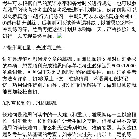
考生可以根据自己的英语水平和备考时长进行规划，也可以参
考雅思阅读高分考生的备考经验进行计划制定。例如前期可以
以剑桥真题4-6进行入门练习，中期则可以以这些真题(剑桥4-1
0)进行提升训练，后期则可以试着查漏补缺，以雅思OG进行
冲刺练习等。然后再把这些计划具体到每一天，严格按照计划
进行，以实现最终目标。
2.提升词汇量，先过词汇关。
词汇是理解雅思阅读文章的基础，而雅思阅读又是对词汇要求
的单项，想要顺利完成雅思阅读单项考生必须达到8000-12000
的单词量。可见词汇对雅思阅读理解的重要性。而词汇的备考
方法有许多，如∶联系上下文，准确猜词，术语词汇联想记
忆，巧用词性辨别方向等，把词汇问题解决了，做雅思阅读就
能更加轻松自如。
3.攻克长难句，巩固基础。
长难句是雅思阅读中的一大难点和重点，雅思阅读一直以篇幅
长、词汇量大、长难句多而让考生闻之丧胆。但是如果不攻克
雅思阅读长难句，那么将无法辨别句意、准确答题。其实这也
是对考生语法基础的考查，如果语法过关，再加上一定的练