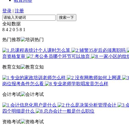
教育问答
登录
|
注册
全站数据
8
4
2
0
5
8
1
热门推荐
总课程表统计个人课时怎么算
辅警35岁后必须离职吗
弃资格复审
考公务员哪个环节可以放弃
一家小区的纹
教育立知
专业的家政培训老师怎么样
没有网教师如何上网课
岗位报考条件怎么看
专业老师学歌唱发音怎么样
会计考试
会计信息化用户是什么
什么是决策分析管理会计
四个明细是什么
总办会计一般是什么职位
资格考试