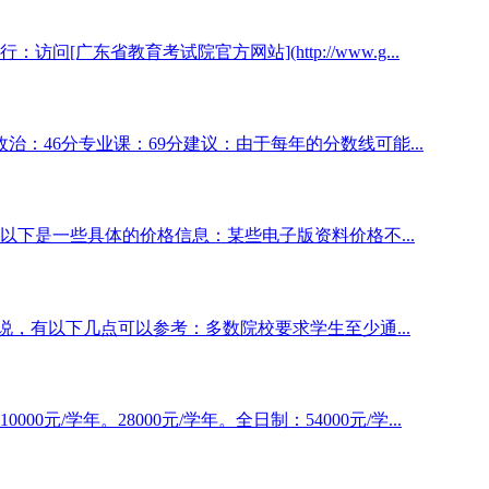
广东省教育考试院官方网站](http://www.g...
政治：46分专业课：69分建议：由于每年的分数线可能...
下是一些具体的价格信息：某些电子版资料价格不...
说，有以下几点可以参考：多数院校要求学生至少通...
元/学年。28000元/学年。全日制：54000元/学...