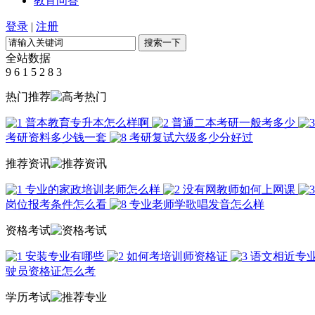
教育问答
登录
|
注册
全站数据
9
6
1
5
2
8
3
热门推荐
普本教育专升本怎么样啊
普通二本考研一般考多少
考研资料多少钱一套
考研复试六级多少分好过
推荐资讯
专业的家政培训老师怎么样
没有网教师如何上网课
岗位报考条件怎么看
专业老师学歌唱发音怎么样
资格考试
安装专业有哪些
如何考培训师资格证
语文相近专
驶员资格证怎么考
学历考试