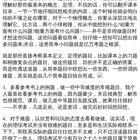
理解好那些最基本的概念、定理。不信的话，你可以翻开课本
目录，一节一节地仔细回想相关的内容，这个时候你就会明白
你的不懂之处在哪里。对于一个物理概念，你要从深层次地去
理解它。比方说，两个小球相撞，你从中能想到什么?动量方
面有什么问题?能量方面有什么问题?――并不是非得做题目时
才想这些问题。这些问题看似简单，但仔细一想却可以想出很
多问题来;并且，这类简单小问题就是亿万考题之根源。
就是那些直接考察基本定义、定理的题目，比如课本上的习题
和稍微复杂点的题目。做这些题目，目的并不是正确的答案，
而是吃透这道题，从简单题目中联想出一些东西。一些所谓的
难题，其实就是由几个简单题目组合而成。
3、多看参考书上的例题，做一些中等难度的常规题目。我个
人最喜欢看参考书上的例题，因为题量少，并且很典型，解答
也很规范。课后，做几道中等题目实践实践，效果往往很好
――不求多，几道足矣。还是老话，做完后好好回想回想。
4、对于难题，以欣赏和玩玩的态度去看看做做。说实话，现
在的理综考试并没有很难的题目，至多是和生活实际相联系一
下下。而联系实际的题目往往也并不太难，只不过没读题目就
吓倒了一批人。理综考试至少有百分之七八十的题目属于简单