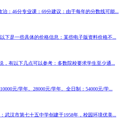
政治：46分专业课：69分建议：由于每年的分数线可能...
下是一些具体的价格信息：某些电子版资料价格不...
说，有以下几点可以参考：多数院校要求学生至少通...
元/学年。28000元/学年。全日制：54000元/学...
武汉市第七十五中学创建于1958年，校园环境优美...