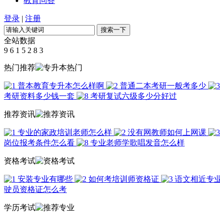
教育问答
登录
|
注册
全站数据
9
6
1
5
2
8
3
热门推荐
普本教育专升本怎么样啊
普通二本考研一般考多少
考研资料多少钱一套
考研复试六级多少分好过
推荐资讯
专业的家政培训老师怎么样
没有网教师如何上网课
岗位报考条件怎么看
专业老师学歌唱发音怎么样
资格考试
安装专业有哪些
如何考培训师资格证
语文相近专
驶员资格证怎么考
学历考试