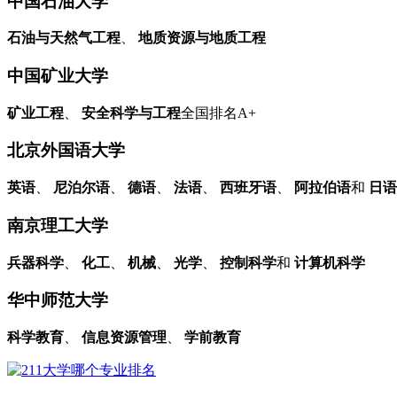
中国石油大学
石油与天然气工程
、
地质资源与地质工程
中国矿业大学
矿业工程
、
安全科学与工程
全国排名A+
北京外国语大学
英语
、
尼泊尔语
、
德语
、
法语
、
西班牙语
、
阿拉伯语
和
日语
南京理工大学
兵器科学
、
化工
、
机械
、
光学
、
控制科学
和
计算机科学
华中师范大学
科学教育
、
信息资源管理
、
学前教育