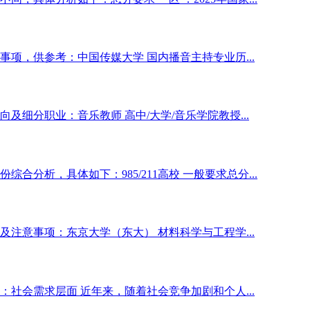
项，供参考：中国传媒大学 国内播音主持专业历...
细分职业：音乐教师 高中/大学/音乐学院教授...
分析，具体如下：985/211高校 一般要求总分...
注意事项：东京大学（东大） 材料科学与工程学...
社会需求层面 近年来，随着社会竞争加剧和个人...