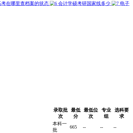
高考在哪里查档案的状态
会计学硕考研国家线多少
电子
录取批
最低
最低位
专业
选科要
次
分
次
组
求
本科一
665
--
--
--
批