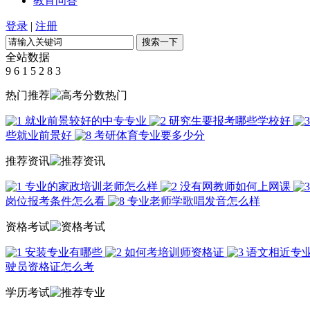
教育问答
登录
|
注册
全站数据
9
6
1
5
2
8
3
热门推荐
就业前景较好的中专专业
研究生要报考哪些学校好
些就业前景好
考研体育专业要多少分
推荐资讯
专业的家政培训老师怎么样
没有网教师如何上网课
岗位报考条件怎么看
专业老师学歌唱发音怎么样
资格考试
安装专业有哪些
如何考培训师资格证
语文相近专
驶员资格证怎么考
学历考试