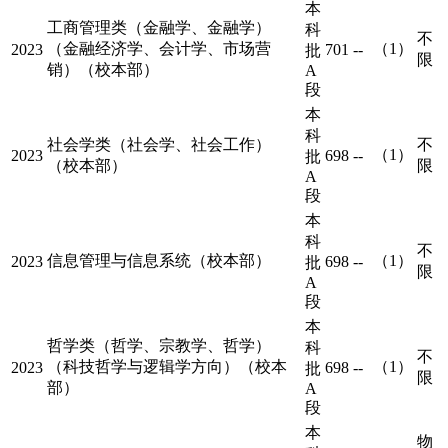
本
工商管理类（金融学、金融学）
科
不
（金融经济学、会计学、市场营
（1）
2023
701
--
批
限
销）（校本部）
A
段
本
科
社会学类（社会学、社会工作）
不
（1）
2023
698
--
批
（校本部）
限
A
段
本
科
不
信息管理与信息系统（校本部）
（1）
2023
698
--
批
限
A
段
本
哲学类（哲学、宗教学、哲学）
科
不
（科技哲学与逻辑学方向）（校本
（1）
2023
698
--
批
限
部）
A
段
本
物