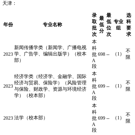
天津：
录
最
选
最
取
低
专业
科
年份
专业名称
低
批
位
组
要
分
次
次
求
本
新闻传播学类（新闻学、广播电视
科
不
学、广告学、编辑出版学）（校本
（1）
2023
698
--
批
限
部）
A
段
本
经济学类（经济学、金融学、国际
科
经济与贸易、保险学）（风险管理
不
（1）
2023
699
--
批
与保险、财政学、资源与环境经济
限
A
学）（校本部）
段
本
科
不
法学（校本部）
（1）
2023
699
--
批
限
A
段