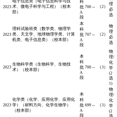
电子信息类（电子信息科学与技
科
理
术、微电子科学与工程）（校本
（2）
2023
700
--
批
必
部）
A
选
段
本
物
理科试验班类（数学类、物理学
科
理
类、天文学、地球物理学类、计算
（2）
2023
707
--
批
必
机类、电子信息类）（校本部）
A
选
段
物
本
理/
科
化
生物科学类（生物科学、生物技
2023
700
--
（3）
批
学
术）（校本部）
A
(2
段
选
1)
物
本
理/
化学类（化学、应用化学、应用化
科
化
2023
学）（材料方向、化学生物学）
699
--
（3）
批
学
（校本部）
A
(2
段
选